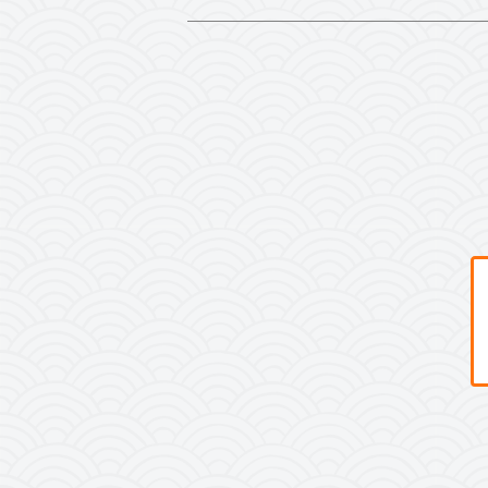
明智光秀
本多忠勝
井伊直政
榊原康政
酒井忠次
上杉謙信
上杉景勝