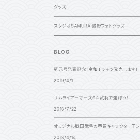
豊臣秀吉
グッズ
徳川家康
スタジオSAMURAI撮影フォトグッズ
前田利家
BLOG
源義経
新元号発表記念！令和Ｔシャツ発売します！
2019/4/1
武田信玄
サムライアーマーズ６４武将で遊ぼう！
直江兼続
2018/7/22
石田三成
オリジナル戦国武将の甲冑キャラクターTシ
2018/4/14
毛利元就