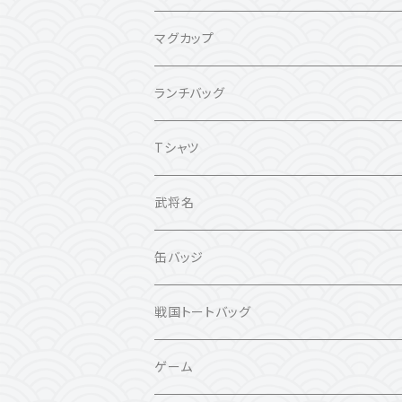
マグカップ
ランチバッグ
Tシャツ
カラー：ホワイト
武将名
カラー：ブラック
真田幸村
缶バッジ
伊達政宗
戦国トートバッグ
織田信長
ゲーム