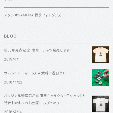
徳川家康
スタジオSAMURAI撮影フォトグッズ
前田利家
BLOG
源義経
新元号発表記念！令和Ｔシャツ発売します！
2019/4/1
武田信玄
サムライアーマーズ６４武将で遊ぼう！
直江兼続
2018/7/22
石田三成
オリジナル戦国武将の甲冑キャラクターTシャツ【大
特価】海外へのお土産にもぴったり！
毛利元就
2018/4/14