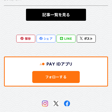
明智光秀
記事一覧を見る
本多忠勝
保存
シェア
LINE
ポスト
井伊直政
榊原康政
PAY IDアプリ
酒井忠次
フォローする
上杉謙信
上杉景勝